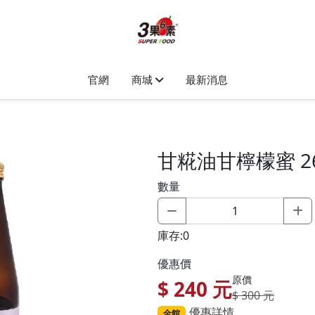
官網
商城
最新消息
甘糀油甘檸檬蜜 26
數量
庫存:0
優惠價
原價
$
240
元
$ 300 元
優惠詳情
全館