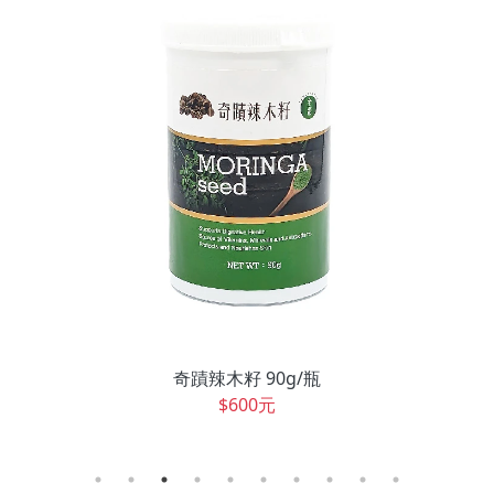
辣木香椿醬300g/瓶
$250元