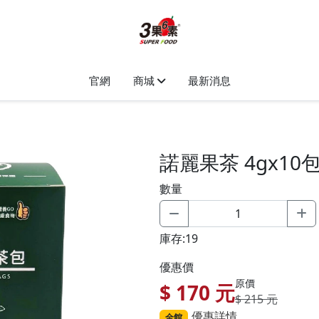
官網
商城
最新消息
諾麗果茶 4gx10
數量
庫存:19
優惠價
原價
$
170
元
$ 215 元
優惠詳情
全館