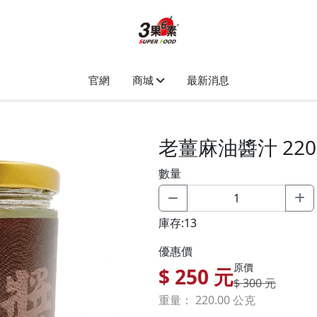
官網
商城
最新消息
老薑麻油醬汁 220
數量
庫存:13
優惠價
原價
$
250
元
$ 300 元
重量： 220.00 公克