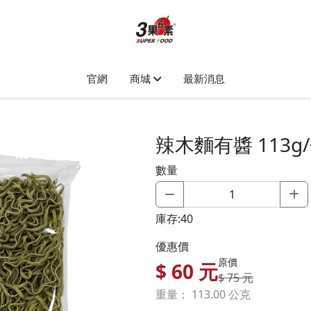
官網
商城
最新消息
辣木麵有醬 113g
數量
庫存:40
優惠價
原價
$
60
元
$ 75 元
重量： 113.00 公克