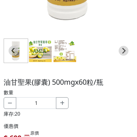
油甘聖果(膠囊) 500mgx60粒/瓶
數量
庫存:20
優惠價
原價