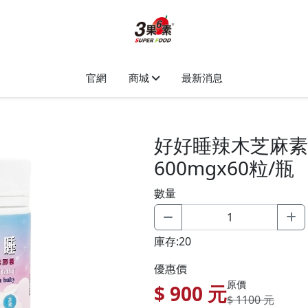
官網
商城
最新消息
好好睡辣木芝麻素(
600mgx60粒/瓶
數量
庫存:20
優惠價
原價
$
900
元
$ 1100 元